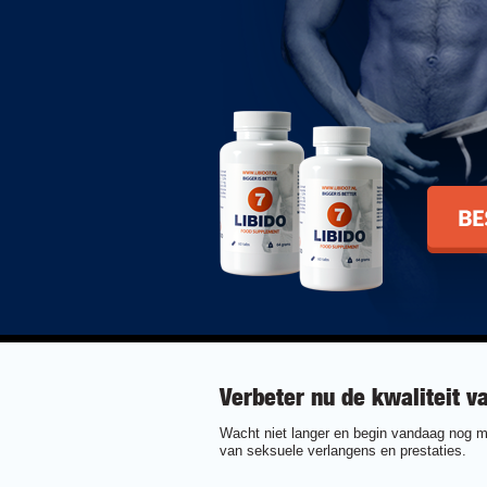
Bestel Li
Verbeter nu de kwaliteit va
Wacht niet langer en begin vandaag nog me
van seksuele verlangens en prestaties.