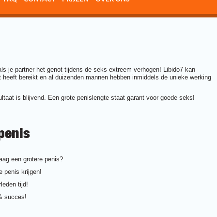
als je partner het genot tijdens de seks extreem verhogen! Libido7 kan
t heeft bereikt en al duizenden mannen hebben inmiddels de unieke werking
ultaat is blijvend. Een grote penislengte staat garant voor goede seks!
penis
graag een grotere penis?
 penis krijgen!
leden tijd!
% succes!